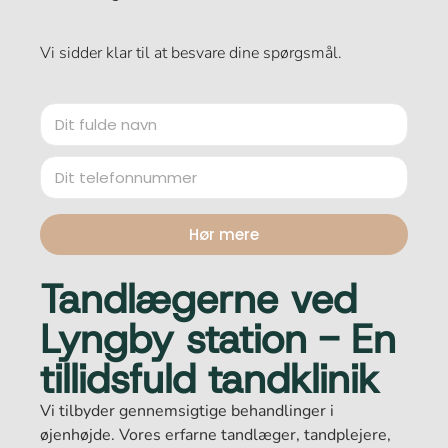
Vi sidder klar til at besvare dine spørgsmål.
D
i
t
D
f
i
u
t
l
t
d
Hør mere
e
e
l
n
e
Tandlægerne ved
a
f
v
o
n
Lyngby station - En
n
*
n
tillidsfuld tandklinik
u
m
Vi tilbyder gennemsigtige behandlinger i
e
r
øjenhøjde. Vores erfarne tandlæger, tandplejere,