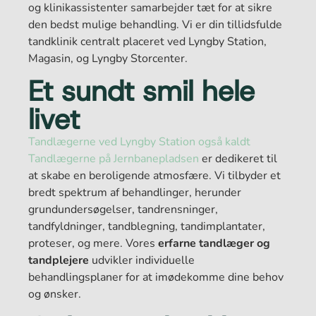
*
og klinikassistenter samarbejder tæt for at sikre
den bedst mulige behandling. Vi er din tillidsfulde
tandklinik centralt placeret ved Lyngby Station,
Magasin, og Lyngby Storcenter.
Et sundt smil hele
livet
Tandlægerne ved Lyngby Station også kaldt
Tandlægerne på Jernbanepladsen
er dedikeret til
at skabe en beroligende atmosfære. Vi tilbyder et
bredt spektrum af behandlinger, herunder
grundundersøgelser, tandrensninger,
tandfyldninger, tandblegning, tandimplantater,
proteser, og mere. Vores
erfarne tandlæger og
tandplejere
udvikler individuelle
behandlingsplaner for at imødekomme dine behov
og ønsker.