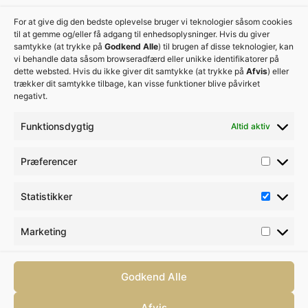
For at give dig den bedste oplevelse bruger vi teknologier såsom cookies
til at gemme og/eller få adgang til enhedsoplysninger. Hvis du giver
samtykke (at trykke på
Godkend Alle
) til brugen af disse teknologier, kan
vi behandle data såsom browseradfærd eller unikke identifikatorer på
dette websted. Hvis du ikke giver dit samtykke (at trykke på
Afvis
) eller
trækker dit samtykke tilbage, kan visse funktioner blive påvirket
negativt.
Funktionsdygtig
Altid aktiv
Præferencer
Privatlivspolitik
Cookiepolitik
Statistikker
© Tandlægerne Jernbanepladsen Lyngby
- 2026
Marketing
Sund-Marketing
– sundhed i vækst
Godkend Alle
Afvis