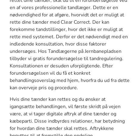
rettet dine tænder, skal du til en forundersøgelse ved
en af vores professionelle tandlæger. Dette er en
nødvendighed for at afgøre, hvorvidt det er muligt at
rette dine tænder med Clear Correct. Der kan
forekomme tandstillinger, hvor det ikke er muligt at
rette med systemet. Derfor er det nødvendigt med en
indledende konsultation, hvor disse faktorer
undersøges. Hos Tandlægerne på Jernbanepladsen
tilbyder vi gratis forundersøgelse til tandregulering.
Konsultationen er desuden uforpligtende. Efter
forundersøgelsen vil du få et konkret
behandlingsoverslag med hjem, hvorfra du ud fra dette
kan overveje pris og procedure.
Hvis dine tænder kan rettes og du ønsker at
igangsætte behandlingen, vil første skridt på vejen
være, at vi tager digitale aftryk af dine tænder og
kæbeparti. Disse indbyrdes relationer, har betydning
for hvordan dine tænder skal rettes. Aftrykkene
benyttes til at fremstille den endelige