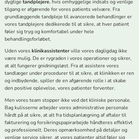
dygtige
tandplejere
, hvis omhyggelige indsats og venlige
tilgang er afgørende for vores patients velvære. Fra
grundlæggende tandpleje til avancerede behandlinger er
vores tandplejere dedikerede til at sikre, at hver patient
føler sig tryg og komfortabel under hele
behandlingsforløbet.
Uden vores
klinikassistenter
ville vores dagligdag ikke
være mulig. De er rygraden i vores operationer og sikrer,
at alt fungerer gnidningsløst. Fra at assistere vores
tandlæger under procedurer til at sikre, at klinikken er ren
og indbydende, spiller de en afgørende rolle i at skabe
den positive oplevelse, vores patienter forventer.
Men vores team stopper ikke ved det kliniske personale.
Bag kulisserne arbejder vores administrative personale
hårdt på at sikre, at alt fra tidsplanlægning af aftaler til
fakturering og forsikringspapirarbejde håndteres effektivt
og professionelt. Deres opmærksomhed på detaljer og
venlige service sikrer, at vores patienter altid føler sig