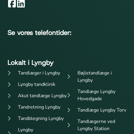
Se vores telefontider:
Lokalt i Lyngby
Tandlæger i Lyngby
Bøjletandlæge i
Lyngby
Lyngby tandklinik
Tandlæge Lyngby
Akut tandlæge Lyngby
Hovedgade
Tandretning Lyngby
Tandlæge Lyngby Torv
Tandblegning Lyngby
Tandlægerne ved
Lyngby Station
Lyngby