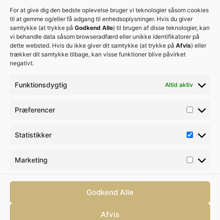
For at give dig den bedste oplevelse bruger vi teknologier såsom cookies
til at gemme og/eller få adgang til enhedsoplysninger. Hvis du giver
samtykke (at trykke på
Godkend Alle
) til brugen af disse teknologier, kan
vi behandle data såsom browseradfærd eller unikke identifikatorer på
dette websted. Hvis du ikke giver dit samtykke (at trykke på
Afvis
) eller
trækker dit samtykke tilbage, kan visse funktioner blive påvirket
negativt.
Funktionsdygtig
Altid aktiv
Præferencer
Privatlivspolitik
Cookiepolitik
Statistikker
© Tandlægerne Jernbanepladsen Lyngby
- 2026
Marketing
Sund-Marketing
– sundhed i vækst
Godkend Alle
Afvis