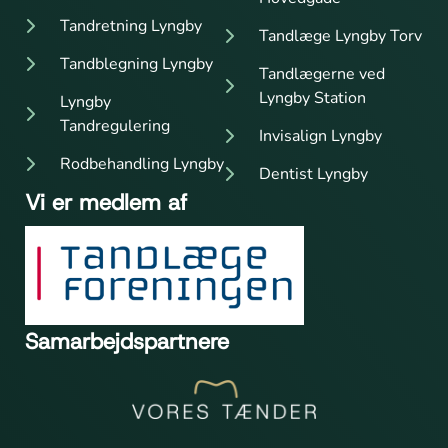
Tandretning Lyngby
Tandlæge Lyngby Torv
Tandblegning Lyngby
Tandlægerne ved
Lyngby Station
Lyngby
Tandregulering
Invisalign Lyngby
Rodbehandling Lyngby
Dentist Lyngby
Vi er medlem af
Samarbejdspartnere