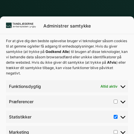
Administrer samtykke
For at give dig den bedste oplevelse bruger vi teknologier såsom cookies
til at gemme og/eller få adgang til enhedsoplysninger. Hvis du giver
samtykke (at trykke på
Godkend Alle
) til brugen af disse teknologier, kan
vi behandle data såsom browseradfærd eller unikke identifikatorer på
dette websted. Hvis du ikke giver dit samtykke (at trykke på
Afvis
) eller
trækker dit samtykke tilbage, kan visse funktioner blive påvirket
negativt.
Funktionsdygtig
Altid aktiv
Præferencer
Privatlivspolitik
Cookiepolitik
Statistikker
© Tandlægerne Jernbanepladsen Lyngby
- 2026
Marketing
Sund-Marketing
– sundhed i vækst