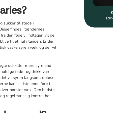
aries?
Tan
g sukker til stede i
Disse findes i tændernes
ra den føde vi indtager, vil de
ve til et hul i tanden. Er der
tisk vaske syren væk, og der vil
Nogle udskiller mere syre end
rholdige føde- og drikkevarer
ældet vil syren langsomt opløse
erne kan i sidste ende føre til
 bliver børstet væk. Den bedste
 og regelmæssig kontrol hos