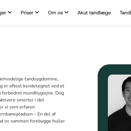
ger
Priser
Om os
Akut tandlæge
Tand
t almindelige tandsygdomme,
g er oftest kendetegnet ved et
 en forbedret mundhygiejne. Dog
aktivere smerter i det
er vi som erfaren
ernbanepladsen – En del af
ad os sammen forebygge huller