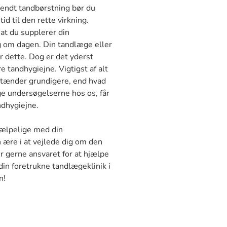
 endt tandbørstning bør du
id til den rette virkning.
at du supplerer din
g om dagen. Din tandlæge eller
or dette. Dog er det yderst
 tandhygiejne. Vigtigst af alt
e tænder grundigere, end hvad
e undersøgelserne hos os, får
ndhygiejne.
jælpelige med din
 ære i at vejlede dig om den
r gerne ansvaret for at hjælpe
din foretrukne tandlægeklinik i
n!