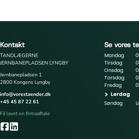
Kontakt
Se vores te
Mandag
0
TANDLÆGERNE
Tirsdag
0
JERNBANEPLADSEN LYNGBY
Onsdag
0
Jernbanepladsen 1
Torsdag
0
2800 Kongens Lyngby
Fredag
0
Lørdag
info@vorestaender.dk
+45 45 87 22 61
Søndag
L
Få lavet en firmaaftale