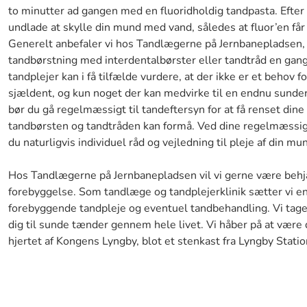
to minutter ad gangen med en fluoridholdig tandpasta. Efter
undlade at skylle din mund med vand, således at fluor’en får t
Generelt anbefaler vi hos Tandlægerne på Jernbanepladsen, 
tandbørstning med interdentalbørster eller tandtråd en gan
tandplejer kan i få tilfælde vurdere, at der ikke er et behov f
sjældent, og kun noget der kan medvirke til en endnu sundere
bør du gå regelmæssigt til tandeftersyn for at få renset din
tandbørsten og tandtråden kan formå. Ved dine regelmæssig
du naturligvis individuel råd og vejledning til pleje af din mu
Hos Tandlægerne på Jernbanepladsen vil vi gerne være beh
forebyggelse. Som tandlæge og tandplejerklinik sætter vi en
forebyggende tandpleje og eventuel tandbehandling. Vi tage
dig til sunde tænder gennem hele livet. Vi håber på at være 
hjertet af Kongens Lyngby, blot et stenkast fra Lyngby Statio