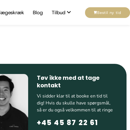
lægeskræk
Blog
Tilbud
Bestil ny tid
Tøv ikke med at tage
kontakt
Vi sidder klar til at booke en tid til
dig! Hvis du skulle have spørgsmål,
så er du også velkommen til at ringe
+45 45 87 22 61