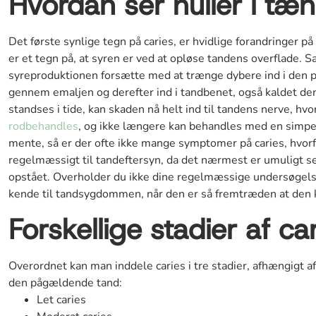
Hvordan ser huller i tæ
Det første synlige tegn på caries, er hvidlige forandringer p
er et tegn på, at syren er ved at opløse tandens overflade. Sæ
syreproduktionen forsætte med at trænge dybere ind i den 
gennem emaljen og derefter ind i tandbenet, også kaldet de
standses i tide, kan skaden nå helt ind til tandens nerve, hvo
rodbehandles
, og ikke længere kan behandles med en simpel
mente, så er der ofte ikke mange symptomer på caries, hvorfo
regelmæssigt til tandeftersyn, da det nærmest er umuligt selv
opstået. Overholder du ikke dine regelmæssige undersøgelser,
kende til tandsygdommen, når den er så fremtræden at den 
Forskellige stadier af ca
Overordnet kan man inddele caries i tre stadier, afhængigt af
den pågældende tand:
Let caries