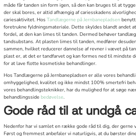
måde får tanden sin form igen, så den kan bruges til at tyg
der skal bores, er altid afhængig af cariesskadens alvorlighed
cariesaktivitet. Hos
Tandlægerne på Jernbanepladsen
benytt
foretrukne fyldningsmateriale. Dette skyldes blandt andet at
fordel, at den kan limes til tanden. Dermed behøver tandlæg
tandsubstans. At plasten limes til tanden, medfører desuden
sammen, hvilket reducerer dannelse af revner i vævet på tan
plast er, at det er tandfarvet og kan formes ned til mindste 
for at lave flotte kosmetiske behandlinger.
Hos Tandlægerne på Jernbanepladsen er alle vores behandli
omhyggelighed, kvalitet og ikke mindst 100% smertefri beh
vores behandlingsteknikker, har du mulighed for at søge næ
behandlingsside
bedøvelse
.
Gode råd til at undgå ca
Nedenfor har vi samlet en række gode råd til dig, der gerne 
Først og fremmest anbefaler vi naturligvis, at du børster di