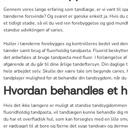
Gennem vores lange erfaring som tandlæge, er vi vant til spø
tænderne forsvinde? Og svaret er ganske enkelt ja. Hvis du o
et tidligt stadie, så vil du ved ren forebyggelse og god mund
standse udviklingen af caries.
Huller i tænderne forebygges og kontrolleres bedst ved den 
tænder samt brug af fluorholdig tandpasta. Fluorid beskytte
det anbefales at bruge tandpasta med fluor. I forlængelse af
afgørende at du går til dine årlige tandeftersyn. Din daglige 
hele arbejdet selv. Skulle der være tale om begynde caries, 
tandplejer mulighed for at behandle din tandsygdom, når du e
Hvordan behandles et hu
Hvis det ikke længere er muligt at standse tandsygdomme
fluoridholdig tandpasta, vil tandlægen kunne behandle dig 
du har et overfladisk hul, som kan forsegles med en lille sm
er nødsaget til at bore og fjerne det syge tandvæv og dermed