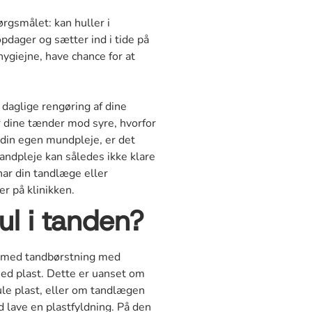
rgsmålet: kan huller i
pdager og sætter ind i tide på
hygiejne, have chance for at
daglige rengøring af dine
r dine tænder mod syre, hvorfor
 din egen mundpleje, er det
tandpleje kan således ikke klare
har din tandlæge eller
r på klinikken.
l i tanden?
n med tandbørstning med
med plast. Dette er uanset om
ule plast, eller om tandlægen
 lave en plastfyldning. På den