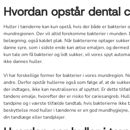
Hvordan opstår dental c
Huller i tænderne kan kun opstå, hvis der både er bakterier o
mundregionen. Der vil altid forekomme bakterier i munden. 
belægning, også kaldet plak. Når bakterierne optager sukker f
danne syre, som i sidste ende kan ætse emaljen, og dermed bli
kun tale om få bakterier og lidt sukker, vil vores spyt automa
ikke dannes huller.
Vi har forskellige former for bakterier i vores mundregion. 
andre. Derfor opstår hullerne også som følge af, at de sukke
der indtages, ikke kan neutraliseres af spyttet. Er dette tilf
tandens emalje, hvorefter der er risiko for cariesangreb. Hull
tandpine og i værste tilfælde tandtab, hvis bakterierne ikke
beskyttelse mod huller i tænderne er en god mundhygiejne,
din tandlæge eller tandplejer.