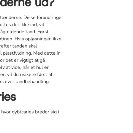
nderne ud?
å tænderne. Disse forandringer
ttes der ikke ind, vil
pågældende tand. Først
ntinen. Hvis opløsningen ikke
refter tanden skal
 plastfyldning. Med dette in
r det er vigtigt at gå
 at vide, når et hul er
 vil du risikere først at
kræver tandbehandling.
ries
 hvor dybtcaries breder sig i