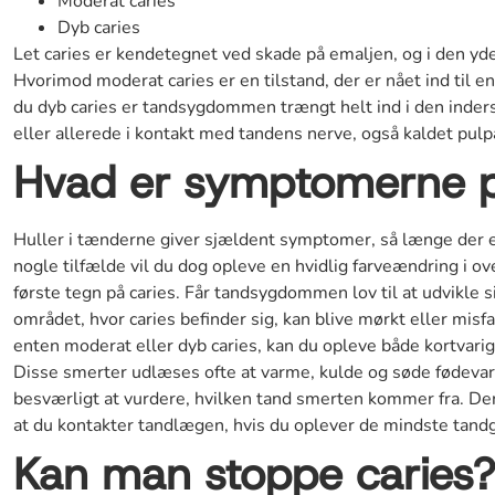
Moderat caries
Dyb caries
Let caries er kendetegnet ved skade på emaljen, og i den yde
Hvorimod moderat caries er en tilstand, der er nået ind til e
du dyb caries er tandsygdommen trængt helt ind i den inder
eller allerede i kontakt med tandens nerve, også kaldet pulp
Hvad er symptomerne p
Huller i tænderne giver sjældent symptomer, så længe der er 
nogle tilfælde vil du dog opleve en hvidlig farveændring i ov
første tegn på caries. Får tandsygdommen lov til at udvikle 
området, hvor caries befinder sig, kan blive mørkt eller misfar
enten moderat eller dyb caries, kan du opleve både kortvar
Disse smerter udlæses ofte at varme, kulde og søde fødevar
besværligt at vurdere, hvilken tand smerten kommer fra. Derf
at du kontakter tandlægen, hvis du oplever de mindste tand
Kan man stoppe caries?