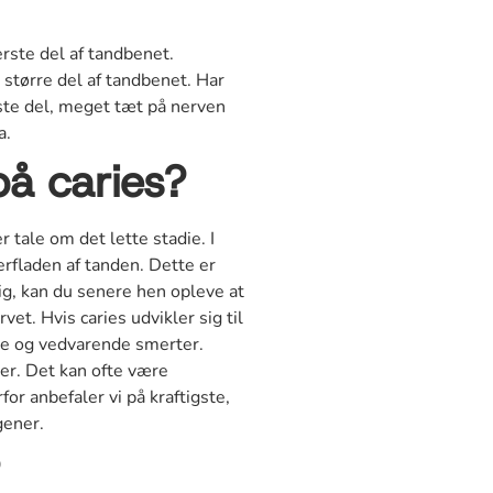
rste del af tandbenet.
n større del af tandbenet. Har
ste del, meget tæt på nerven
a.
å caries?
tale om det lette stadie. I
erfladen af tanden. Dette er
sig, kan du senere hen opleve at
vet. Hvis caries udvikler sig til
ige og vedvarende smerter.
er. Det kan ofte være
or anbefaler vi på kraftigste,
gener.