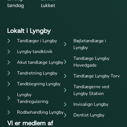
Søndag
Lukket
Lokalt i Lyngby
Tandlæger i Lyngby
Bøjletandlæge i
Lyngby
Lyngby tandklinik
Tandlæge Lyngby
Akut tandlæge Lyngby
Hovedgade
Tandretning Lyngby
Tandlæge Lyngby Torv
Tandblegning Lyngby
Tandlægerne ved
Lyngby Station
Lyngby
Tandregulering
Invisalign Lyngby
Rodbehandling Lyngby
Dentist Lyngby
Vi er medlem af