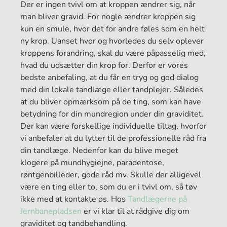
Der er ingen tvivl om at kroppen ændrer sig, når
man bliver gravid. For nogle ændrer kroppen sig
kun en smule, hvor det for andre føles som en helt
ny krop. Uanset hvor og hvorledes du selv oplever
kroppens forandring, skal du være påpasselig med,
hvad du udsætter din krop for. Derfor er vores
bedste anbefaling, at du får en tryg og god dialog
med din lokale tandlæge eller tandplejer. Således
at du bliver opmærksom på de ting, som kan have
betydning for din mundregion under din graviditet.
Der kan være forskellige individuelle tiltag, hvorfor
vi anbefaler at du lytter til de professionelle råd fra
din tandlæge. Nedenfor kan du blive meget
klogere på mundhygiejne, paradentose,
røntgenbilleder, gode råd mv. Skulle der alligevel
være en ting eller to, som du er i tvivl om, så tøv
ikke med at kontakte os. Hos
Tandlægerne på
Jernbanepladsen
er vi klar til at rådgive dig om
graviditet og tandbehandling.