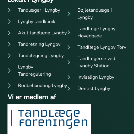
Tandlæger i Lyngby
Bøjletandlæge i
Lyngby
Lyngby tandklinik
Tandlæge Lyngby
Akut tandlæge Lyngby
Hovedgade
Tandretning Lyngby
Tandlæge Lyngby Torv
Tandblegning Lyngby
Tandlægerne ved
Lyngby Station
Lyngby
Tandregulering
Invisalign Lyngby
Rodbehandling Lyngby
Dentist Lyngby
Vi er medlem af